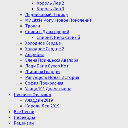
Король Лев 2
Король Лев 3
Ледниковый Период
My Little Pony: Новое Поколение
Тролли
Спирит: Душа прерий
Спирит: Непокорный
Холодное Сердце
Холодное Сердце 2
Амфибия
Елена Принцесса Авалора
Леди Баг и Супер Кот
Львиная Гвардия
Рапунцель Новая История
София Прекрасная
Улица 101 Далматинца
Песни из Фильмов
Аладдин 2019
Король Лев 2019
Все Песни
Переводы
Рецензии