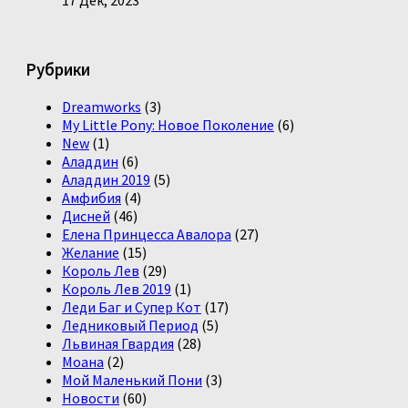
17 Дек, 2023
Рубрики
Dreamworks
(3)
My Little Pony: Новое Поколение
(6)
New
(1)
Аладдин
(6)
Аладдин 2019
(5)
Амфибия
(4)
Дисней
(46)
Елена Принцесса Авалора
(27)
Желание
(15)
Король Лев
(29)
Король Лев 2019
(1)
Леди Баг и Супер Кот
(17)
Ледниковый Период
(5)
Львиная Гвардия
(28)
Моана
(2)
Мой Маленький Пони
(3)
Новости
(60)