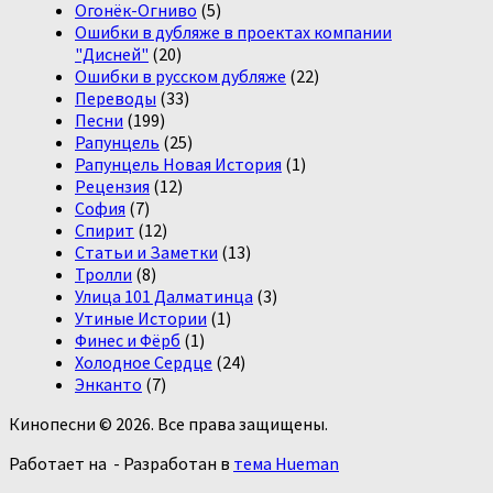
Огонёк-Огниво
(5)
Ошибки в дубляже в проектах компании
"Дисней"
(20)
Ошибки в русском дубляже
(22)
Переводы
(33)
Песни
(199)
Рапунцель
(25)
Рапунцель Новая История
(1)
Рецензия
(12)
София
(7)
Спирит
(12)
Статьи и Заметки
(13)
Тролли
(8)
Улица 101 Далматинца
(3)
Утиные Истории
(1)
Финес и Фёрб
(1)
Холодное Сердце
(24)
Энканто
(7)
Кинопесни © 2026. Все права защищены.
Работает на
- Разработан в
тема Hueman