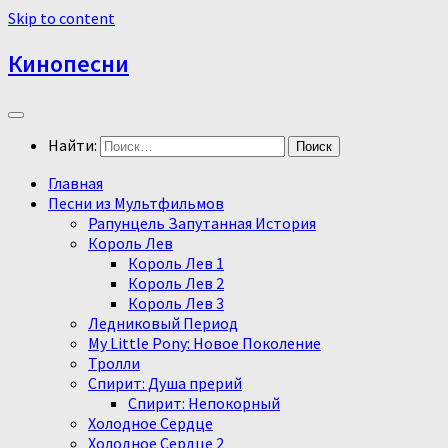
Skip to content
Кинопесни
Найти:
Главная
Песни из Мультфильмов
Рапунцель Запутанная История
Король Лев
Король Лев 1
Король Лев 2
Король Лев 3
Ледниковый Период
My Little Pony: Новое Поколение
Тролли
Спирит: Душа прерий
Спирит: Непокорный
Холодное Сердце
Холодное Сердце 2