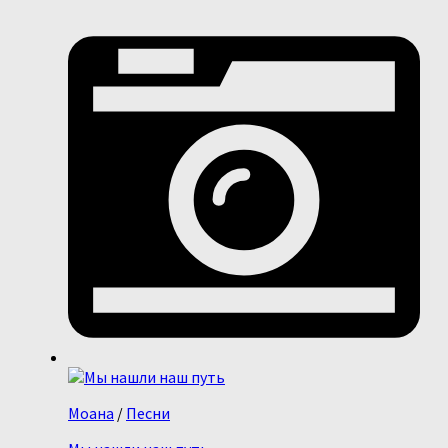
Моана
/
Песни