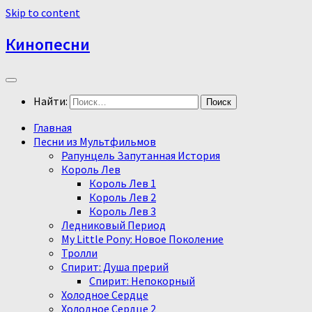
Skip to content
Кинопесни
Найти:
Главная
Песни из Мультфильмов
Рапунцель Запутанная История
Король Лев
Король Лев 1
Король Лев 2
Король Лев 3
Ледниковый Период
My Little Pony: Новое Поколение
Тролли
Спирит: Душа прерий
Спирит: Непокорный
Холодное Сердце
Холодное Сердце 2