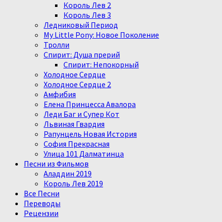
Король Лев 2
Король Лев 3
Ледниковый Период
My Little Pony: Новое Поколение
Тролли
Спирит: Душа прерий
Спирит: Непокорный
Холодное Сердце
Холодное Сердце 2
Амфибия
Елена Принцесса Авалора
Леди Баг и Супер Кот
Львиная Гвардия
Рапунцель Новая История
София Прекрасная
Улица 101 Далматинца
Песни из Фильмов
Аладдин 2019
Король Лев 2019
Все Песни
Переводы
Рецензии