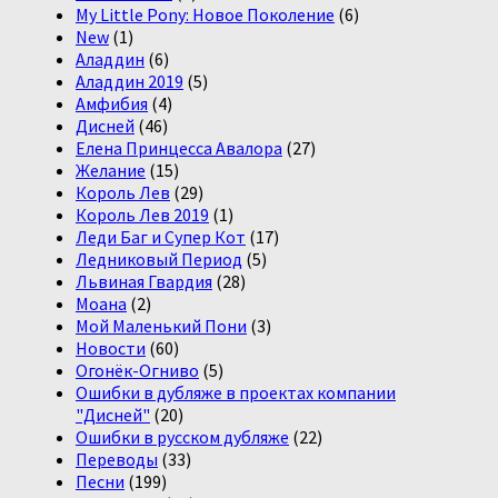
My Little Pony: Новое Поколение
(6)
New
(1)
Аладдин
(6)
Аладдин 2019
(5)
Амфибия
(4)
Дисней
(46)
Елена Принцесса Авалора
(27)
Желание
(15)
Король Лев
(29)
Король Лев 2019
(1)
Леди Баг и Супер Кот
(17)
Ледниковый Период
(5)
Львиная Гвардия
(28)
Моана
(2)
Мой Маленький Пони
(3)
Новости
(60)
Огонёк-Огниво
(5)
Ошибки в дубляже в проектах компании
"Дисней"
(20)
Ошибки в русском дубляже
(22)
Переводы
(33)
Песни
(199)