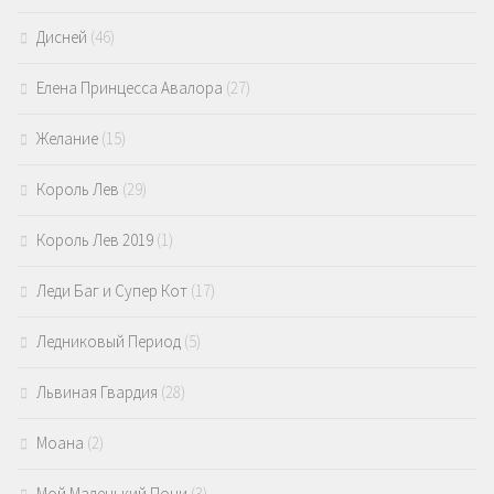
Дисней
(46)
Елена Принцесса Авалора
(27)
Желание
(15)
Король Лев
(29)
Король Лев 2019
(1)
Леди Баг и Супер Кот
(17)
Ледниковый Период
(5)
Львиная Гвардия
(28)
Моана
(2)
Мой Маленький Пони
(3)