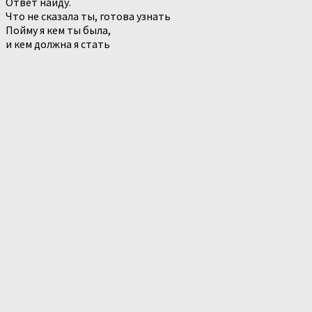
Ответ найду.
Что не сказала ты, готова узнать
Пойму я кем ты была,
и кем должна я стать