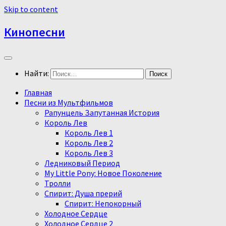
Skip to content
Кинопесни
Найти:
Главная
Песни из Мультфильмов
Рапунцель Запутанная История
Король Лев
Король Лев 1
Король Лев 2
Король Лев 3
Ледниковый Период
My Little Pony: Новое Поколение
Тролли
Спирит: Душа прерий
Спирит: Непокорный
Холодное Сердце
Холодное Сердце 2