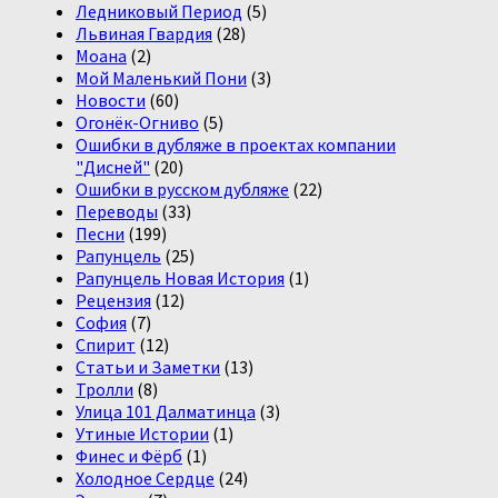
Ледниковый Период
(5)
Львиная Гвардия
(28)
Моана
(2)
Мой Маленький Пони
(3)
Новости
(60)
Огонёк-Огниво
(5)
Ошибки в дубляже в проектах компании
"Дисней"
(20)
Ошибки в русском дубляже
(22)
Переводы
(33)
Песни
(199)
Рапунцель
(25)
Рапунцель Новая История
(1)
Рецензия
(12)
София
(7)
Спирит
(12)
Статьи и Заметки
(13)
Тролли
(8)
Улица 101 Далматинца
(3)
Утиные Истории
(1)
Финес и Фёрб
(1)
Холодное Сердце
(24)