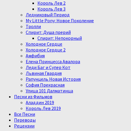
Король Лев 2
Король Лев 3
Ледниковый Период
My Little Pony: Новое Поколение
Тролли
Спирит: Душа прерий
Спирит: Непокорный
Холодное Сердце
Холодное Сердце 2
Амфибия
Елена Принцесса Авалора
Леди Баг и Супер Кот
Львиная Гвардия
Рапунцель Новая История
София Прекрасная
Улица 101 Далматинца
Песни из Фильмов
Аладдин 2019
Король Лев 2019
Все Песни
Переводы
Рецензии