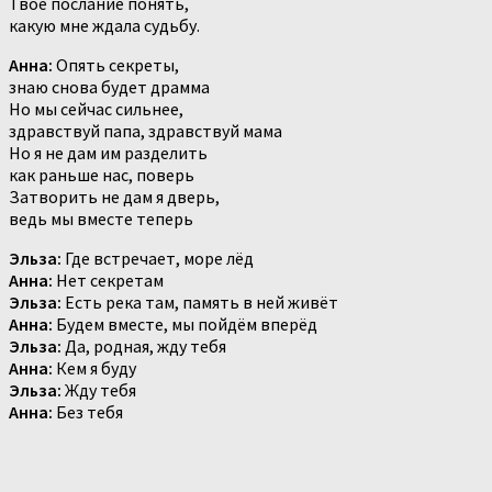
Твоё послание понять,
какую мне ждала судьбу.
Анна:
Опять секреты,
знаю снова будет драмма
Но мы сейчас сильнее,
здравствуй папа, здравствуй мама
Но я не дам им разделить
как раньше нас, поверь
Затворить не дам я дверь,
ведь мы вместе теперь
Эльза:
Где встречает, море лёд
Анна:
Нет секретам
Эльза:
Есть река там, память в ней живёт
Анна:
Будем вместе, мы пойдём вперёд
Эльза:
Да, родная, жду тебя
Анна:
Кем я буду
Эльза:
Жду тебя
Анна:
Без тебя