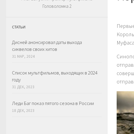
Головоломка 2
Первые
СТАТЬИ
Король
Дисней анонсировал даты выхода
Муфаса
сиквелов своих хитов
Синопс
31 МАР, 2024
отправ
Список мультфильмов, выходящих в 2024
соверш
году
отправ
31 ДЕК, 2023
Леди Баг показ пятого сезона в России
18 ДЕК, 2023