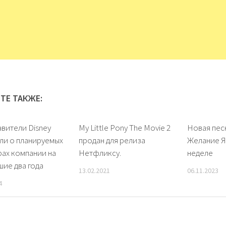
ТЕ ТАКЖЕ:
вители Disney
My Little Pony The Movie 2
Новая пес
ли о планируемых
продан для релиза
Желание Я 
ах компании на
Нетфликсу.
неделе
ие два года
13.02.2021
06.11.2023
4