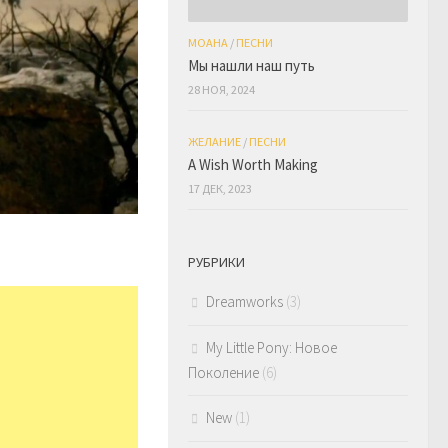
МОАНА
/
ПЕСНИ
Мы нашли наш путь
28 НОЯ, 2024
ЖЕЛАНИЕ
/
ПЕСНИ
A Wish Worth Making
17 ДЕК, 2023
РУБРИКИ
Dreamworks
(3)
My Little Pony: Новое
Поколение
(6)
New
(1)