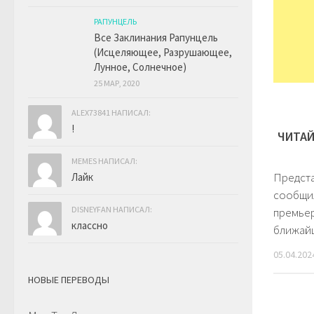
РАПУНЦЕЛЬ
Все Заклинания Рапунцель
(Исцеляющее, Разрушающее,
Лунное, Солнечное)
25 МАР, 2020
ALEX73841 НАПИСАЛ:
!
ЧИТАЙ
MEMES НАПИСАЛ:
Предста
Лайк
сообщи
DISNEYFAN НАПИСАЛ:
премьер
классно
ближайш
05.04.202
НОВЫЕ ПЕРЕВОДЫ