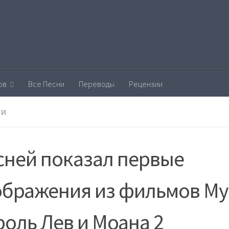
ов
Все Песни
Переводы
Рецензии
ТИ
сней показал первые
ображения из фильмов Му
оль Лев и Моана 2