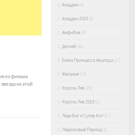
Аладдин
(6)
Аладдин 2019
(5)
Амфибия
(4)
Дисней
(46)
Елена Принцесса Авалора
(27)
Желание
(15)
ня из фильма
звезда на этой
Король Лев
(29)
Король Лев 2019
(1)
Леди Баг и Супер Кот
(17)
Ледниковый Период
(5)