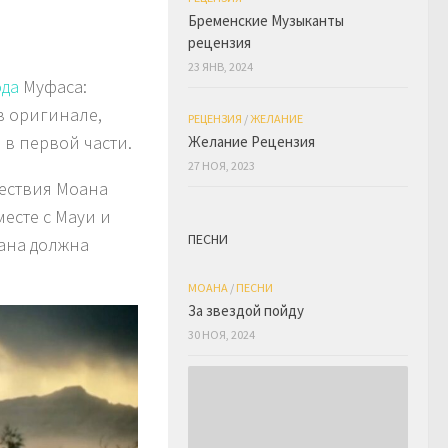
Бременские Музыканты
рецензия
23 ЯНВ, 2024
ода
Муфаса:
в оригинале,
РЕЦЕНЗИЯ
/
ЖЕЛАНИЕ
 в первой части.
Желание Рецензия
27 НОЯ, 2023
шествия Моана
есте с Мауи и
ПЕСНИ
ана должна
МОАНА
/
ПЕСНИ
За звездой пойду
30 НОЯ, 2024