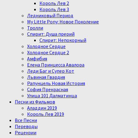
Король Лев 2
Король Лев 3
Ледниковый Период
My Little Pony: Новое Поколение
Тролли
Спирит: Душа прерий
Спирит: Непокорный
Холодное Сердце
Холодное Сердце 2
Амфибия
Елена Принцесса Авалора
Леди Баг и Супер Кот
Львиная Гвардия
Рапунцель Новая История
София Прекрасная
Улица 101 Далматинца
Песни из Фильмов
Аладдин 2019
Король Лев 2019
Все Песни
Переводы
Рецензии