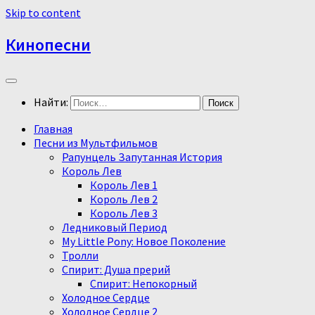
Skip to content
Кинопесни
Найти:
Главная
Песни из Мультфильмов
Рапунцель Запутанная История
Король Лев
Король Лев 1
Король Лев 2
Король Лев 3
Ледниковый Период
My Little Pony: Новое Поколение
Тролли
Спирит: Душа прерий
Спирит: Непокорный
Холодное Сердце
Холодное Сердце 2