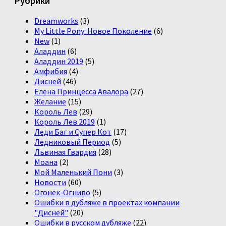
Рубрики
Dreamworks
(3)
My Little Pony: Новое Поколение
(6)
New
(1)
Аладдин
(6)
Аладдин 2019
(5)
Амфибия
(4)
Дисней
(46)
Елена Принцесса Авалора
(27)
Желание
(15)
Король Лев
(29)
Король Лев 2019
(1)
Леди Баг и Супер Кот
(17)
Ледниковый Период
(5)
Львиная Гвардия
(28)
Моана
(2)
Мой Маленький Пони
(3)
Новости
(60)
Огонёк-Огниво
(5)
Ошибки в дубляже в проектах компании
"Дисней"
(20)
Ошибки в русском дубляже
(22)