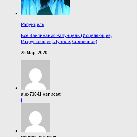
Рапунцель
Все Заклинания Рапунцель (Исцеляющее,
Разрушающее, Лунное, Солнечное)
25 Мар, 2020
alex73841 написал:
!
memes написал: