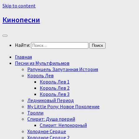
Skip to content
Кинопесни
Найти:
Главная
Песни из Мультфильмов
Рапунцель Запутанная История
Король Лев
Король Лев 1
Король Лев 2
Король Лев 3
Ледниковый Период
My Little Pony: Новое Поколение
Тролли
Спирит: Душа прерий
Спирит: Непокорный
Холодное Сердце
Холодное Сердце 2