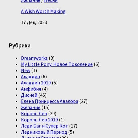
A Wish Worth Making
17 Дек, 2023
Рубрики
Dreamworks
(3)
My Little Pony: Новое Поколение
(6)
New
(1)
Аладдин
(6)
Аладдин 2019
(5)
Амфибия
(4)
Дисней
(46)
Елена Принцесса Авалора
(27)
Желание
(15)
Король Лев
(29)
Король Лев 2019
(1)
Леди Баг и Супер Кот
(17)
Ледниковый Период
(5)