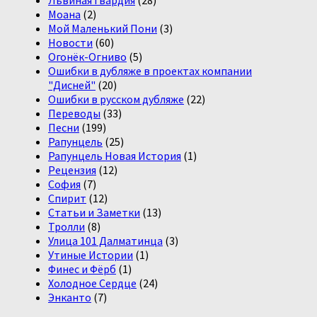
Львиная Гвардия
(28)
Моана
(2)
Мой Маленький Пони
(3)
Новости
(60)
Огонёк-Огниво
(5)
Ошибки в дубляже в проектах компании
"Дисней"
(20)
Ошибки в русском дубляже
(22)
Переводы
(33)
Песни
(199)
Рапунцель
(25)
Рапунцель Новая История
(1)
Рецензия
(12)
София
(7)
Спирит
(12)
Статьи и Заметки
(13)
Тролли
(8)
Улица 101 Далматинца
(3)
Утиные Истории
(1)
Финес и Фёрб
(1)
Холодное Сердце
(24)
Энканто
(7)