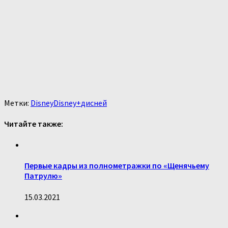
Метки:
Disney
Disney+
дисней
Читайте также:
Первые кадры из полнометражки по «Щенячьему
Патрулю»
15.03.2021