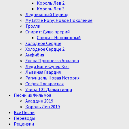
Король Лев 2
Король Лев 3
Ледниковый Период
My Little Pony: Новое Поколение
Тролли
Спирит: Душа прерий
Спирит: Непокорный
Холодное Сердце
Холодное Сердце 2
Амфибия
Елена Принцесса Авалора
Леди Баг и Супер Кот
Львиная Гвардия
Рапунцель Новая История
София Прекрасная
Улица 101 Далматинца
Песни из Фильмов
Аладдин 2019
Король Лев 2019
Все Песни
Переводы
Рецензии